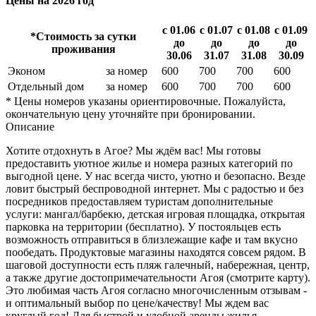
Цены на 2026 год
с 01.06
с 01.07
с 01.08
с 01.09
*Стоимость за сутки
до
до
до
до
проживания
30.06
31.07
31.08
30.09
Эконом
за номер
600
700
700
600
Отдельный дом
за номер
600
700
700
600
* Цены номеров указаны ориентировочные. Пожалуйста,
окончательную цену уточняйте при бронировании.
Описание
Хотите отдохнуть в Агое? Мы ждём вас! Мы готовы
предоставить уютное жилье и номера разных категорий по
выгодной цене. У нас всегда чисто, уютно и безопасно. Везде
ловит быстрый беспроводной интернет. Мы с радостью и без
посредников предоставляем туристам дополнительные
услуги: мангал/барбекю, детская игровая площадка, открытая
парковка на территории (бесплатно). У постояльцев есть
возможность отправиться в близлежащие кафе и там вкусно
пообедать. Продуктовые магазины находятся совсем рядом. В
шаговой доступности есть пляж галечный, набережная, центр,
а также другие достопримечательности Агоя (смотрите карту).
Это любимая часть Агоя согласно многочисленным отзывам -
и оптимальный выбор по цене/качеству! Мы ждем вас
круглый год! Для быстрой и удобной аренды жилья