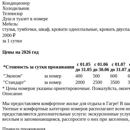
Кондиционер
Холодильник
Телевизор
Душ и туалет в номере
Мебель:
стулья, тумбочки, шкаф, кровати односпальные, кровать двусп
2000 ₽
за 1 сутки
Цены на 2026 год
с 01.05
с 01.06
с 01.07
*Стоимость за сутки проживания
до 31.05
до 30.06
до 31.07
д
"Эконом"
за номер
400
500
600
6
"Стандарт"
за номер
2000
2500
3500
3
* Цены номеров указаны ориентировочные. Пожалуйста, оконч
Описание
Мы предоставляем комфортное жилье для отдыха в Гагре! В шаг
Уютные и комфортные категории номеров располагают всем не
предоставляются дополнительные услуги: экскурсионные услуги
веселым и запоминающимся, расспросите о них при заселении, 
Правила проживания