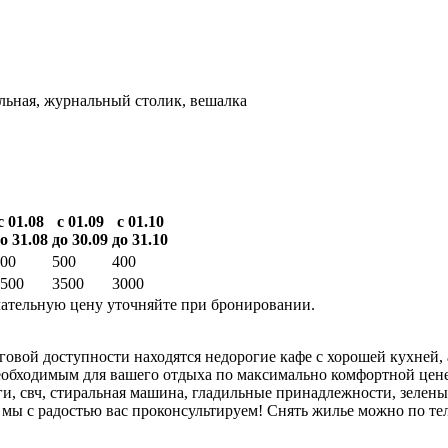
альная, журнальный столик, вешалка
с 01.08
с 01.09
с 01.10
о 31.08
до 30.09
до 31.10
00
500
400
500
3500
3000
ательную цену уточняйте при бронировании.
овой доступности находятся недорогие кафе с хорошей кухней, 
обходимым для вашего отдыха по максимально комфортной цене 
, свч, стиральная машина, гладильные принадлежности, зеленый
мы с радостью вас проконсультируем! Снять жилье можно по тел