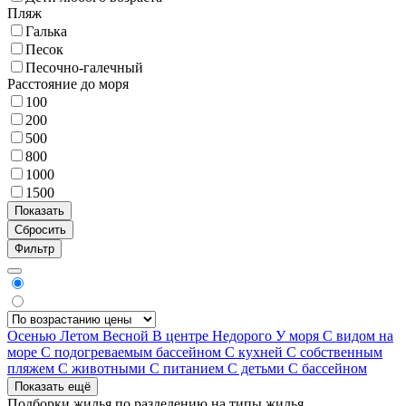
Пляж
Галька
Песок
Песочно-галечный
Расстояние до моря
100
200
500
800
1000
1500
Фильтр
Осенью
Летом
Весной
В центре
Недорого
У моря
С видом на
море
С подогреваемым бассейном
С кухней
С собственным
пляжем
С животными
С питанием
С детьми
С бассейном
Показать ещё
Подборки жилья по разделению на
типы жилья