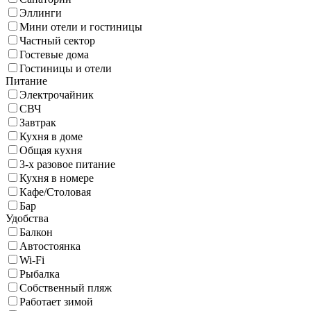
Эллинги
Мини отели и гостиницы
Частный сектор
Гостевые дома
Гостиницы и отели
Питание
Электрочайник
СВЧ
Завтрак
Кухня в доме
Общая кухня
3-х разовое питание
Кухня в номере
Кафе/Столовая
Бар
Удобства
Балкон
Автостоянка
Wi-Fi
Рыбалка
Собственный пляж
Работает зимой