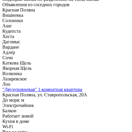
Объявления из
соседних городов
Красная Поляна
Вишневка
Солоники
Аше
Кудепста
Хоста
Дагомыс
Вардане
Адлер
Сочи
Каткова Щель
Якорная Щель
Волконка
Лазаревское
Лоо
"Двухуровневая" 1-комнатная квартира
Красная Поляна, ул. Ставропольская, 20А
До моря:
м
Электрочайник
Балкон
Работает зимой
Кухня в доме
Wi-Fi
Вид на горы