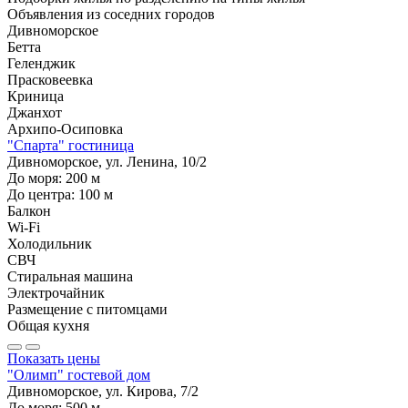
Объявления из
соседних городов
Дивноморское
Бетта
Геленджик
Прасковеевка
Криница
Джанхот
Архипо-Осиповка
"Спарта" гостиница
Дивноморское, ул. Ленина, 10/2
До моря:
200
м
До центра:
100
м
Балкон
Wi-Fi
Холодильник
СВЧ
Стиральная машина
Электрочайник
Размещение с питомцами
Общая кухня
Показать цены
"Олимп" гостевой дом
Дивноморское, ул. Кирова, 7/2
До моря:
500
м