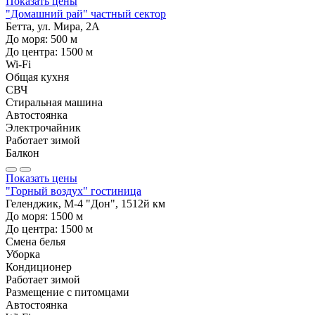
Показать цены
"Домашний рай" частный сектор
Бетта, ул. Мира, 2А
До моря:
500
м
До центра:
1500
м
Wi-Fi
Общая кухня
СВЧ
Стиральная машина
Автостоянка
Электрочайник
Работает зимой
Балкон
Показать цены
"Горный воздух" гостиница
Геленджик, М-4 "Дон", 1512й км
До моря:
1500
м
До центра:
1500
м
Смена белья
Уборка
Кондиционер
Работает зимой
Размещение с питомцами
Автостоянка