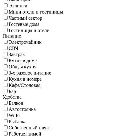
Эллинги
Мини отели и гостиницы
Частный сектор
Гостевые дома
Гостиницы и отели
Питание
Электрочайник
СВЧ
Завтрак
Кухня в доме
Общая кухня
3-х разовое питание
Кухня в номере
Кафе/Столовая
Бар
Удобства
Балкон
Автостоянка
Wi-Fi
Рыбалка
Собственный пляж
Работает зимой