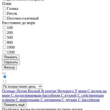
Пляж
Галька
Песок
Песочно-галечный
Расстояние до моря
100
200
500
800
1000
1500
Фильтр
Осенью
Летом
Весной
В центре
Недорого
У моря
С видом на
море
С подогреваемым бассейном
С кухней
С собственным
пляжем
С животными
С питанием
С детьми
С бассейном
Показать ещё
Подборки жилья по разделению на
типы жилья