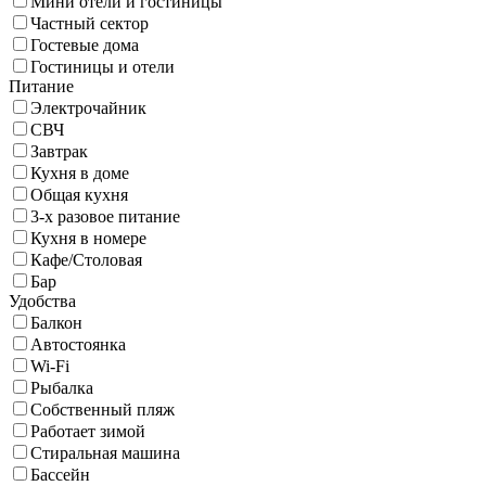
Мини отели и гостиницы
Частный сектор
Гостевые дома
Гостиницы и отели
Питание
Электрочайник
СВЧ
Завтрак
Кухня в доме
Общая кухня
3-х разовое питание
Кухня в номере
Кафе/Столовая
Бар
Удобства
Балкон
Автостоянка
Wi-Fi
Рыбалка
Собственный пляж
Работает зимой
Стиральная машина
Бассейн