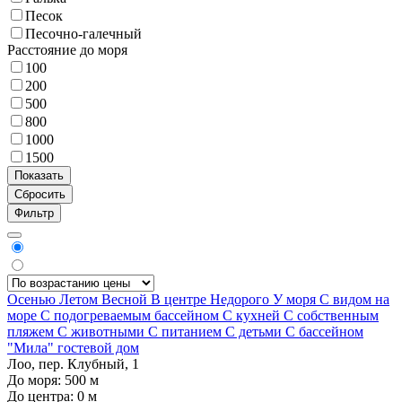
Песок
Песочно-галечный
Расстояние до моря
100
200
500
800
1000
1500
Фильтр
Осенью
Летом
Весной
В центре
Недорого
У моря
С видом на
море
С подогреваемым бассейном
С кухней
С собственным
пляжем
С животными
С питанием
С детьми
С бассейном
"Мила" гостевой дом
Лоо, пер. Клубный, 1
До моря:
500
м
До центра:
0
м