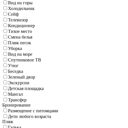
Вид на горы
Холодильник
Сейф
Телевизор
Кондиционер
Тихое место
Смена белья
Пляж песок
Уборка
Вид на море
Спутниковое ТВ
Утюг
Беседка
Зеленый двор
Экскурсии
Детская площадка
Мангал
Трансфер
Бронирование
Размещение с питомцами
Дети любого возраста
Пляж
Галька