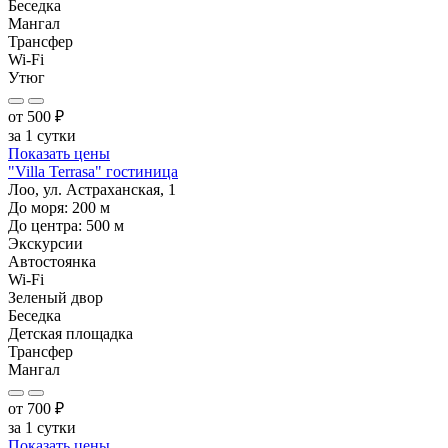
Беседка
Мангал
Трансфер
Wi-Fi
Утюг
от
500
₽
за 1 сутки
Показать цены
"Villa Terrasa" гостиница
Лоо, ул. Астраханская, 1
До моря:
200
м
До центра:
500
м
Экскурсии
Автостоянка
Wi-Fi
Зеленый двор
Беседка
Детская площадка
Трансфер
Мангал
от
700
₽
за 1 сутки
Показать цены