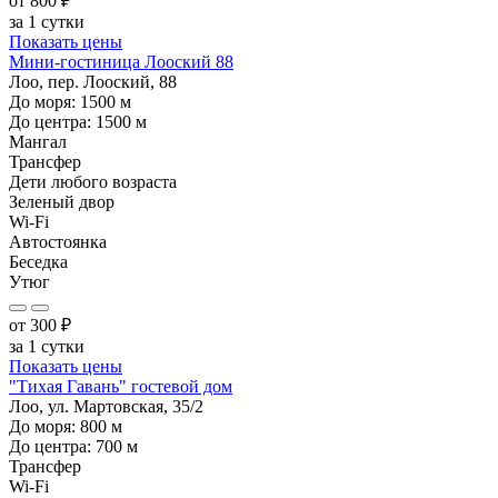
от
800
₽
за 1 сутки
Показать цены
Мини-гостиница Лооский 88
Лоо, пер. Лооский, 88
До моря:
1500
м
До центра:
1500
м
Мангал
Трансфер
Дети любого возраста
Зеленый двор
Wi-Fi
Автостоянка
Беседка
Утюг
от
300
₽
за 1 сутки
Показать цены
"Тихая Гавань" гостевой дом
Лоо, ул. Мартовская, 35/2
До моря:
800
м
До центра:
700
м
Трансфер
Wi-Fi