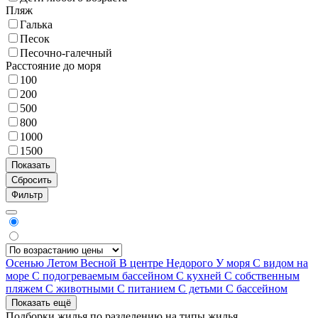
Пляж
Галька
Песок
Песочно-галечный
Расстояние до моря
100
200
500
800
1000
1500
Фильтр
Осенью
Летом
Весной
В центре
Недорого
У моря
С видом на
море
С подогреваемым бассейном
С кухней
С собственным
пляжем
С животными
С питанием
С детьми
С бассейном
Показать ещё
Подборки жилья по разделению на
типы жилья