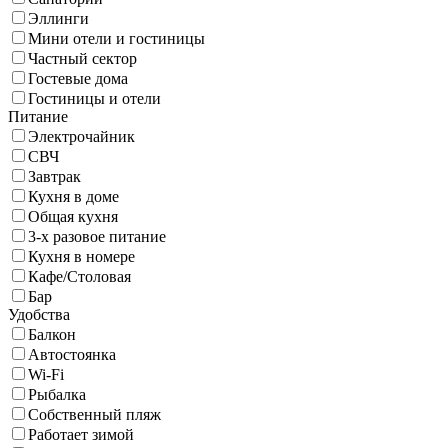
Эллинги
Мини отели и гостиницы
Частный сектор
Гостевые дома
Гостиницы и отели
Питание
Электрочайник
СВЧ
Завтрак
Кухня в доме
Общая кухня
3-х разовое питание
Кухня в номере
Кафе/Столовая
Бар
Удобства
Балкон
Автостоянка
Wi-Fi
Рыбалка
Собственный пляж
Работает зимой