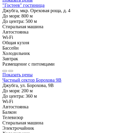
"Гостеев" гостиница
Джубга, мкр. Ореховая роща, д. 4
До моря:
800
м
До центра:
500
м
Стиральная машина
Автостоянка
Wi-Fi
Общая кухня
Бассейн
Холодильник
Завтрак
Размещение с питомцами
Показать цены
Частный сектор Борохова 9В
Джубга, ул. Борохова, 9В
До моря:
200
м
До центра:
360
м
Wi-Fi
Автостоянка
Балкон
Телевизор
Стиральная машина
Электрочайник